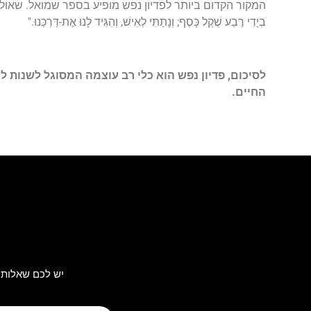
המקור הקדום ביותר לפדיון נפש מופיע בספר שמואל. שאול המ
בְיָדִי רֶבַע שֶׁקֶל כָּסֶף; וְנָתַתִּי לְאִישׁ, וְהִגִּיד לָנוּ אֶת-דַּרְכֵּנוּ
".
לסיכום, פדיון נפש הוא כלי רב עוצמה המסוגל לשנות 
החיים
.
יש לכם שאלות 