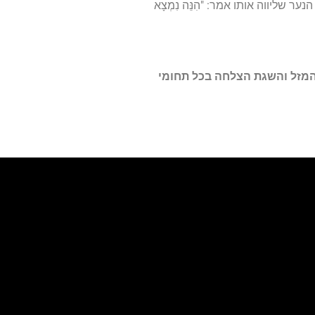
ליווה אותו אמר: "הִנֵּה נִמְצָא
 המזל והשגת הצלחה בכל תחומי