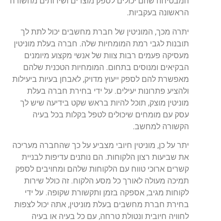
המבטיחה שהם יכולים לספק מוצרים ושירותים מהשורה
הראשונה בעקביות.
יתרה מכך, המוניטין של חברת מחשבים יכול לתת לך
תובנות לגבי רמת המומחיות שלה. חברה בעלת מוניטין
מעסיקה פעמים רבות צוות של אנשי מקצוע מיומנים
הבקיאים ומנוסים בתחום. המומחיות הטכנית שלהם
מאפשרת להם לספק ייעוץ מדויק, לאבחן בעיות ביעילות
ולהציע פתרונות יעילים. על ידי בחירת חברה בעלת
מוניטין מוצק, תוכל להיות בראש שקט בידיעה שיש לך
עסק עם מומחים שיכולים לטפל בקלות בכל בעיה
הקשורה למחשב.
יתר על כן, מוניטין חיובי מצביע על כך שהחברה מעריכה
את שביעות רצון הלקוחות. הם נותנים עדיפות לבניית
קשרים ארוכי טווח עם הלקוחות שלהם ומחויבים לספק
תמיכה מעולה לאורך כל מסע הלקוח. זה כולל שירות
לקוחות מגיב, אספקה בזמן ותקשורת שקופה. על ידי
בחירת חברת מחשבים בעלת מוניטין, אתה יכול לצפות
לחוויה חיובית ונטולת טרחה, עם כל בעיה או בעיה