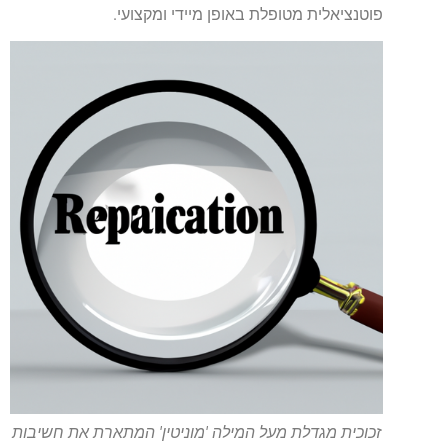
פוטנציאלית מטופלת באופן מיידי ומקצועי.
זכוכית מגדלת מעל המילה 'מוניטין' המתארת את חשיבות