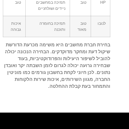
HP
טוב
תמיכה במחשבים
טוב
ניידים ושולחניים
לנובו
טוב
תמיכה בחומרה
איכות
מאוד
ותוכנה
גבוהה
בחירת חברת מחשבים היא משימה מכרעת הדורשת
שיקול דעת ומחקר מדוקדקים. הבחירה הנכונה יכולה
להוביל לשיפור היעילות והפרודוקטיביות, בעוד
שבחירה גרועה יכולה לגרום לזמן השבתה יקר ואובדן
נתונים. לכן חיוני לקחת בחשבון גורמים כמו מוניטין
החברה, מגוון השירותים, איכות שירות הלקוחות
והתמחור בעת קבלת ההחלטה.