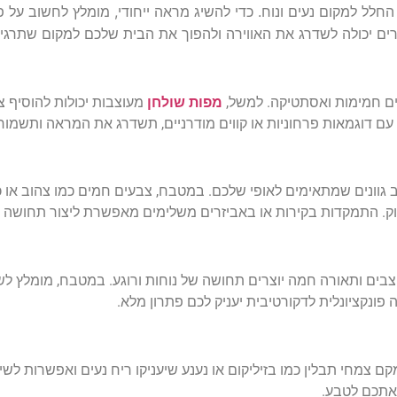
לל למקום נעים ונוח. כדי להשיג מראה ייחודי, מומלץ לחשוב על 
רים יכולה לשדרג את האווירה ולהפוך את הבית שלכם למקום שתרגי
ים חמימות ואסתטיקה. למשל,
מפות שולחן
מעוצבות יכולות להוסיף צב
ם דוגמאות פרחוניות או קווים מודרניים, תשדרג את המראה ותשמור
גוונים שמתאימים לאופי שלכם. במטבח, צבעים חמים כמו צהוב או כתו
רוק. התמקדות בקירות או באביזרים משלימים מאפשרת ליצור תחושה מא
צבים ותאורה חמה יוצרים תחושה של נוחות ורוגע. במטבח, מומלץ ל
פונקציונלית לדקורטיבית יעניק לכם פתרון מלא.
ם צמחי תבלין כמו בזיליקום או נענע שיעניקו ריח נעים ואפשרות לשי
 אתכם לטבע.