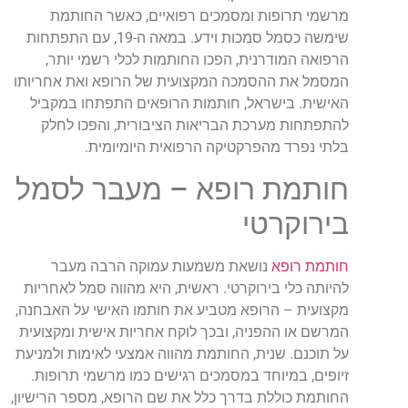
מרשמי תרופות ומסמכים רפואיים, כאשר החותמת
שימשה כסמל סמכות וידע. במאה ה-19, עם התפתחות
הרפואה המודרנית, הפכו החותמות לכלי רשמי יותר,
המסמל את ההסמכה המקצועית של הרופא ואת אחריותו
האישית. בישראל, חותמות הרופאים התפתחו במקביל
להתפתחות מערכת הבריאות הציבורית, והפכו לחלק
בלתי נפרד מהפרקטיקה הרפואית היומיומית.
חותמת רופא – מעבר לסמל
בירוקרטי
חותמת רופא
נושאת משמעות עמוקה הרבה מעבר
להיותה כלי בירוקרטי. ראשית, היא מהווה סמל לאחריות
מקצועית – הרופא מטביע את חותמו האישי על האבחנה,
המרשם או ההפניה, ובכך לוקח אחריות אישית ומקצועית
על תוכנם. שנית, החותמת מהווה אמצעי לאימות ולמניעת
זיופים, במיוחד במסמכים רגישים כמו מרשמי תרופות.
החותמת כוללת בדרך כלל את שם הרופא, מספר הרישיון,