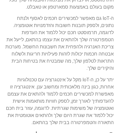
מקום בעולם באמצעות סמארטפון או טאבלט.
ה-IoT גם מאפשר למכשירים חכמים לאסוף ולנתח
נתונים, ולספק תובנות חשובות והזדמנויות אוטומציה.
לדוגמה, תרמוסטט חכם יכול ללמוד את העדפות
הטמפרטורה שלך ולהתאים את עצמו בהתאם, לייעל את
צריכת האנרגיה ולהפחית את חשבונות החשמל. מערכות
אבטחה חכמות יכולות לזהות פעילויות חריגות ולשלוח
התראות לטלפון שלך, מה שמבטיח את בטיחות הבית
והיקירים שלך.
יתר על כן, ה-IoT מקל על אינטגרציה עם טכנולוגיות
אחרות, כגון בינה מלאכותית ומחשוב ענן. אינטגרציה זו
מאפשרת למכשירים חכמים ללמוד ולהתאים את עצמם
להעדפותיך לאורך זמן, לספק חוויות מותאמות אישית
ואוטומציה של משימות שגרתיות. לדוגמה, עוזר בית חכם
יכול ללמוד את שגרת היום שלך ולהתאים אוטומטית את
התאורה והטמפרטורה בבית שלך בהתאם.