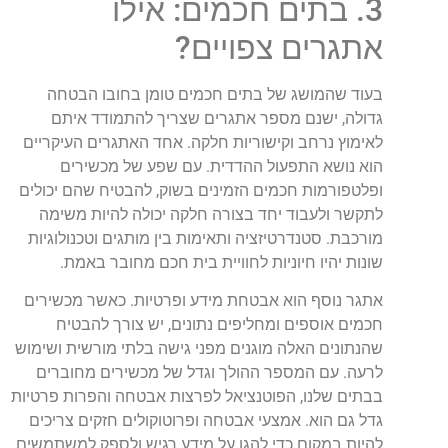
3. בתים חכמים: אילו
אתגרים צפויים?
בעוד שהמושג של בתים חכמים טומן בחובו הבטחה
גדולה, ישנם מספר אתגרים שצריך להתמודד איתם
לאימוץ נרחב וקישוריות חלקה. אחד האתגרים העיקריים
הוא נושא התפעול ההדדית. עם שפע של מכשירים
ופלטפורמות חכמים הזמינים בשוק, להבטיח שהם יכולים
לתקשר ולעבוד יחד בצורה חלקה יכולה להיות משימה
מורכבת. סטנדרטיזציה ותאימות בין מותגים וטכנולוגיות
שונות יהיו חיוניות לחוויית בית חכם מחובר באמת.
אתגר נוסף הוא אבטחת מידע ופרטיות. כאשר מכשירים
חכמים אוספים ומחליפים נתונים, יש צורך להבטיח
שהנתונים האלה מוגנים מפני גישה בלתי מורשית ושימוש
לרעה. עם המספר ההולך וגדל של מכשירים מחוברים
בבתים שלנו, הפוטנציאל לפרצות אבטחה והפרות פרטיות
גדל גם הוא. אמצעי אבטחה ופרוטוקולים חזקים צריכים
להיות במקום כדי להגן על מידע רגיש ולספק למשתמשים