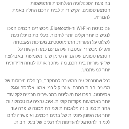
בהופעת הטכנולוגיה האלחוטית והתפשטות
הסמארטפונים, הקישוריות לבית החכם החלה באמת
להמריא.
עם כניסת ה-Wi-Fi וה-Bluetooth, מכשירים חכמים הפכו
לנגישים יותר וקלים יותר לחיבור. בעלי בתים יכלו כעת
לשלוט על האורות, התרמוסטטים, מערכות האבטחה
ואפילו מכשירי המטבח שלהם עם כמה הקשות על
הסמארטפונים שלהם. זה סימן שינוי משמעותי באבולוציה
של קישוריות בית חכם, מה שהפך אותה לנוחה וידידותית
יותר למשתמש.
ככל שהטכנולוגיה המשיכה להתקדם, כך הלכו היכולות של
מכשירי הבית החכם. עוזרי קול כמו אמזון אלקסה וגוגל
אסיסטנט הפכו את השליטה במכשירים חכמים לקל עוד
יותר באמצעות פקודות קוליות. אינטגרציה עם טכנולוגיות
אחרות כמו בינה מלאכותית ולמידת מכונה שיפרה עוד
יותר את הפונקציונליות של בתים חכמים, ואיפשרה להם
ללמוד ולהסתגל להעדפות ולהרגלים של בעלי הבית.