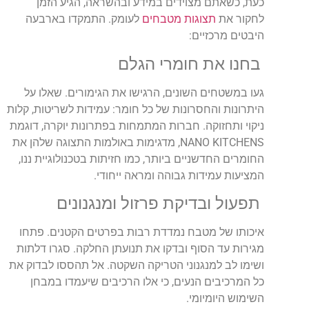
כעת, כשאתם מצוידים במידע ובהשראה, הגיע הזמן
לחקור את
תצוגות מטבחים
לעומק. התמקדו בארבעה
היבטים מרכזיים:
בחנו את חומרי הגלם
געו במשטחים השונים, הרגישו את הגימורים. שאלו על
היתרונות והחסרונות של כל חומר: עמידות לשריטות, קלות
ניקוי ותחזוקה. חברות המתמחות בפתרונות יוקרה, דוגמת
NANO KITCHENS, מדגימות באולמות התצוגה שלהן את
החומרים החדשניים ביותר, כמו חזיתות בטכנולוגיית ננו,
המציעות עמידות גבוהה ומראה ייחודי.
תפעול ובדיקת פרזול ומנגנונים
איכותו של מטבח נמדדת רבות בפרטים הקטנים. פתחו
מגירות עד הסוף ובדקו את תנועתן החלקה. סגרו דלתות
ושימו לב למנגנוני הטריקה השקטה. אל תהססו לבדוק את
כל המרכיבים הנעים, כי אלו הרכיבים שיעמדו במבחן
השימוש היומיומי.